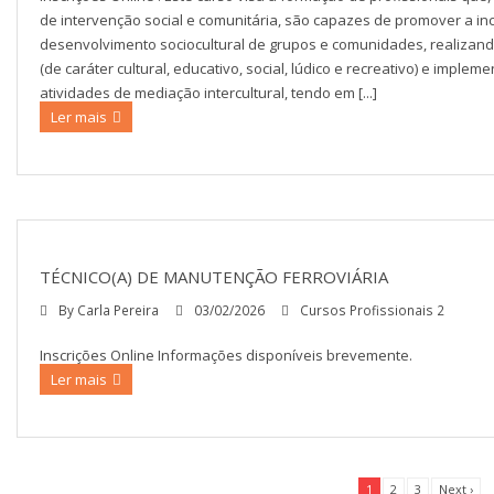
de intervenção social e comunitária, são capazes de promover a in
desenvolvimento sociocultural de grupos e comunidades, realizan
(de caráter cultural, educativo, social, lúdico e recreativo) e imple
atividades de mediação intercultural, tendo em [...]
Ler mais
TÉCNICO(A) DE MANUTENÇÃO FERROVIÁRIA
By
Carla Pereira
03/02/2026
Cursos Profissionais 2
Inscrições Online Informações disponíveis brevemente.
Ler mais
1
2
3
Next ›