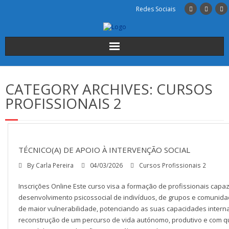
Redes Sociais
Início
CATEGORY ARCHIVES:
CURSOS
Institucional
PROFISSIONAIS 2
A Escola
Cursos
TÉCNICO(A) DE APOIO À INTERVENÇÃO SOCIAL
By
Carla Pereira
04/03/2026
Cursos Profissionais 2
Alunos
Inscrições Online Este curso visa a formação de profissionais cap
INSCRIÇÕES
desenvolvimento psicossocial de indivíduos, de grupos e comunida
de maior vulnerabilidade, potenciando as suas capacidades intern
reconstrução de um percurso de vida autónomo, produtivo e com qua
Contactos