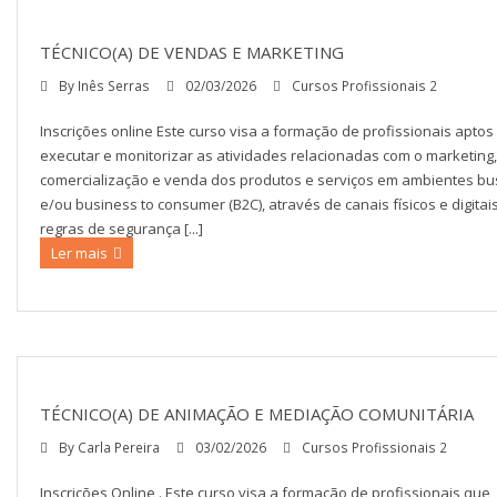
TÉCNICO(A) DE VENDAS E MARKETING
By
Inês Serras
02/03/2026
Cursos Profissionais 2
Inscrições online Este curso visa a formação de profissionais aptos
executar e monitorizar as atividades relacionadas com o marketing
comercialização e venda dos produtos e serviços em ambientes bus
e/ou business to consumer (B2C), através de canais físicos e digita
regras de segurança [...]
Ler mais
TÉCNICO(A) DE ANIMAÇÃO E MEDIAÇÃO COMUNITÁRIA
By
Carla Pereira
03/02/2026
Cursos Profissionais 2
Inscrições Online . Este curso visa a formação de profissionais que