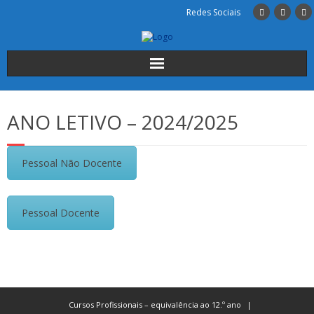
Redes Sociais
Início
ANO LETIVO – 2024/2025
Institucional
Pessoal Não Docente
A Escola
Cursos
Pessoal Docente
Alunos
INSCRIÇÕES
Contactos
Cursos Profissionais – equivalência ao 12.º ano