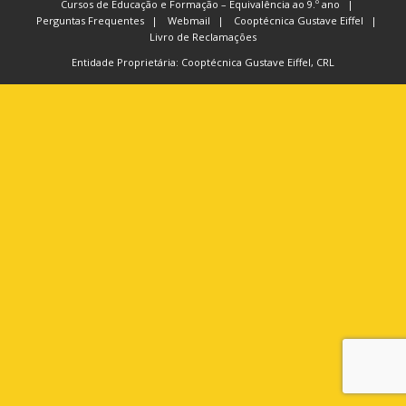
Cursos de Educação e Formação – Equivalência ao 9.º ano
Perguntas Frequentes
Webmail
Cooptécnica Gustave Eiffel
Livro de Reclamações
Entidade Proprietária: Cooptécnica Gustave Eiffel, CRL