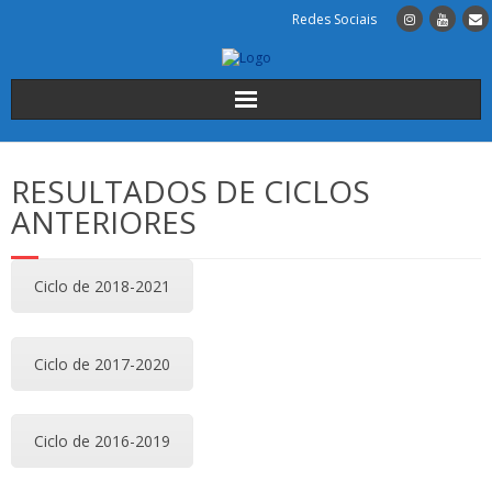
Redes Sociais
Início
RESULTADOS DE CICLOS
Institucional
ANTERIORES
A Escola
Ciclo de 2018-2021
Cursos
Ciclo de 2017-2020
Alunos
INSCRIÇÕES
Ciclo de 2016-2019
Contactos