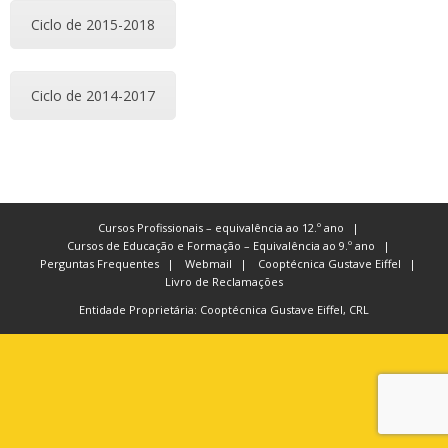
Ciclo de 2015-2018
Ciclo de 2014-2017
Cursos Profissionais – equivalência ao 12.º ano
Cursos de Educação e Formação – Equivalência ao 9.º ano
Perguntas Frequentes
Webmail
Cooptécnica Gustave Eiffel
Livro de Reclamações
Entidade Proprietária: Cooptécnica Gustave Eiffel, CRL