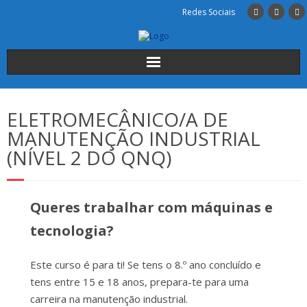
Redes Sociais
Início
ELETROMECÂNICO/A DE
Institucional
MANUTENÇÃO INDUSTRIAL
(NÍVEL 2 DO QNQ)
A Escola
Cursos
Queres trabalhar com máquinas e
tecnologia?
Alunos
INSCRIÇÕES
Este curso é para ti! Se tens o 8.º ano concluído e
tens entre 15 e 18 anos, prepara-te para uma
Contactos
carreira na manutenção industrial.