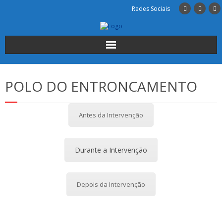
Redes Sociais
Início
POLO DO ENTRONCAMENTO
Institucional
Antes da Intervenção
A Escola
Cursos
Durante a Intervenção
Alunos
Depois da Intervenção
INSCRIÇÕES
Contactos