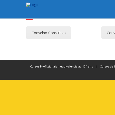
REGIÃO DO ENTRONCAM
Conselho Consultivo
Conv
Cursos Profissionais – equivalência ao 12.º ano
Cursos de 