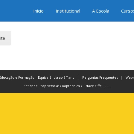
ENTO
Início
Institucional
A Escola
Curso
ite
Educação e Formação – Equivalência ao 9.º ano
Perguntas Frequentes
Webm
Entidade Proprietária: Cooptécnica Gustave Eiffel, CRL