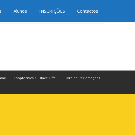
Redes Sociais
s
Alunos
INSCRIÇÕES
Contactos
ail
Cooptécnica Gustave Eiffel
Livro de Reclamações