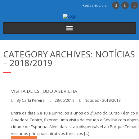
Redes Sociais
Início
CATEGORY ARCHIVES:
NOTÍCIAS
Institucional
– 2018/2019
A Escola
Cursos
VISITA DE ESTUDO A SEVILHA
By
Carla Pereira
28/06/2019
Notícias - 2018/2019
Alunos
Entre os dias 6 e 10 e Junho, os alunos do 2º Ano do Curso Técnico 
INSCRIÇÕES
Amadora Centro, fizeram uma visita de estudo a Sevilha com objeti
cidade de Espanha. Além da visita indispensável ao Parque Temático
visitar os principais atrativos turísticos [...]
Contactos