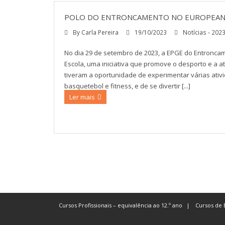
POLO DO ENTRONCAMENTO NO EUROPEAN 
By
Carla Pereira
19/10/2023
Notícias - 202
No dia 29 de setembro de 2023, a EPGE do Entronca
Escola, uma iniciativa que promove o desporto e a a
tiveram a oportunidade de experimentar várias ativ
basquetebol e fitness, e de se divertir [...]
Ler mais
Cursos Profissionais – equivalência ao 12.º ano
Cursos de 