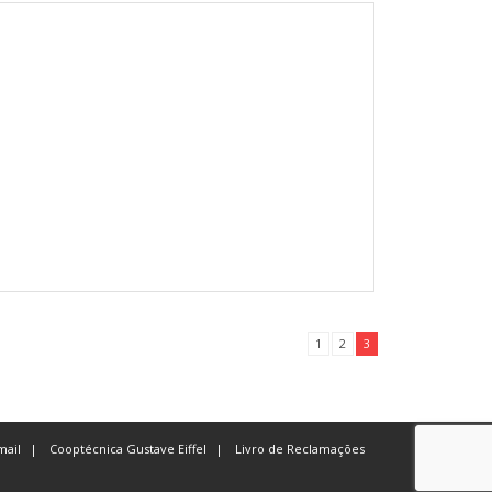
1
2
3
ail
Cooptécnica Gustave Eiffel
Livro de Reclamações