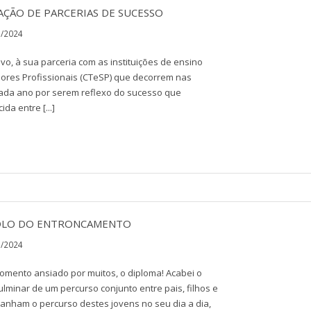
AÇÃO DE PARCERIAS DE SUCESSO
3/2024
ivo, à sua parceria com as instituições de ensino
iores Profissionais (CTeSP) que decorrem nas
cada ano por serem reflexo do sucesso que
da entre [...]
POLO DO ENTRONCAMENTO
3/2024
omento ansiado por muitos, o diploma! Acabei o
ulminar de um percurso conjunto entre pais, filhos e
anham o percurso destes jovens no seu dia a dia,