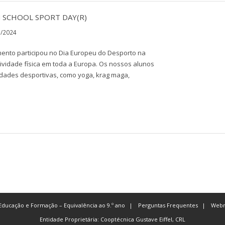
SCHOOL SPORT DAY(R)
3/2024
mento participou no Dia Europeu do Desporto na
tividade física em toda a Europa. Os nossos alunos
idades desportivas, como yoga, krag maga,
Educação e Formação – Equivalência ao 9.º ano
Perguntas Frequentes
Webm
Entidade Proprietária: Cooptécnica Gustave Eiffel, CRL