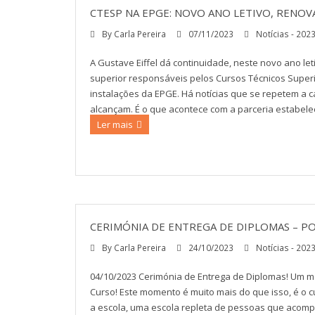
CTESP NA EPGE: NOVO ANO LETIVO, RENOV
By
Carla Pereira
07/11/2023
Notícias - 202
A Gustave Eiffel dá continuidade, neste novo ano let
superior responsáveis pelos Cursos Técnicos Super
instalações da EPGE. Há notícias que se repetem a 
alcançam. É o que acontece com a parceria estabeleci
Ler mais
CERIMÓNIA DE ENTREGA DE DIPLOMAS – 
By
Carla Pereira
24/10/2023
Notícias - 202
04/10/2023 Cerimónia de Entrega de Diplomas! Um m
Curso! Este momento é muito mais do que isso, é o c
a escola, uma escola repleta de pessoas que acomp