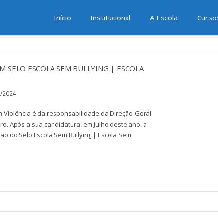
ÍCIAS – 2023/2024
Início
Institucional
A Escola
Curso
M SELO ESCOLA SEM BULLYING | ESCOLA
3/2024
em Violência é da responsabilidade da Direção-Geral
o. Após a sua candidatura, em julho deste ano, a
ção do Selo Escola Sem Bullying | Escola Sem