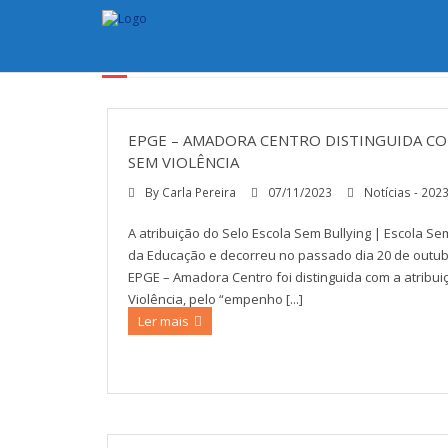
CATEGORY ARCHIVES:
NOT
EPGE – AMADORA CENTRO DISTINGUIDA CO
SEM VIOLÊNCIA
By
Carla Pereira
07/11/2023
Notícias - 202
A atribuição do Selo Escola Sem Bullying | Escola S
da Educação e decorreu no passado dia 20 de outubr
EPGE – Amadora Centro foi distinguida com a atribui
Violência, pelo “empenho [...]
Ler mais