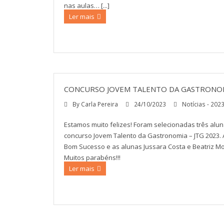
nas aulas… [...]
Ler mais
CONCURSO JOVEM TALENTO DA GASTRONOMI
By
Carla Pereira
24/10/2023
Notícias - 202
Estamos muito felizes! Foram selecionadas três alu
concurso Jovem Talento da Gastronomia – JTG 2023. 
Bom Sucesso e as alunas Jussara Costa e Beatriz Mo
Muitos parabéns!!!
Ler mais