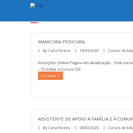
CATEGORY ARCHIVES:
CU
MANICURA-PEDICURA
By
Carla Pereira
18/03/2026
Cursos de Edu
Inscrições Online Página em atualização. Este curso
– T3 Voltar a Cursos CEF
Ler mais
ASSISTENTE DE APOIO À FAMÍLIA E À COMU
By
Carla Pereira
06/03/2026
Cursos de Edu