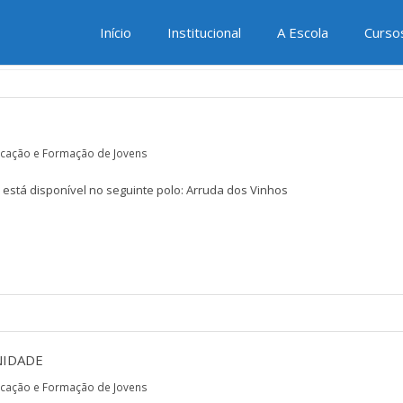
RSOS DE EDUCAÇÃO E FORMAÇÃO
Início
Institucional
A Escola
Curso
cação e Formação de Jovens
 está disponível no seguinte polo: Arruda dos Vinhos
NIDADE
cação e Formação de Jovens