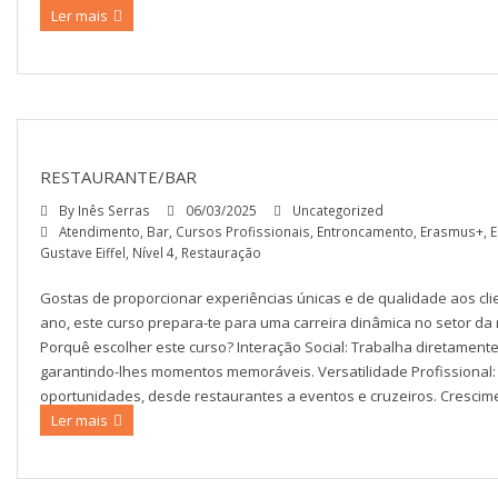
Ler mais
RESTAURANTE/BAR
By
Inês Serras
06/03/2025
Uncategorized
Atendimento
,
Bar
,
Cursos Profissionais
,
Entroncamento
,
Erasmus+
,
E
Gustave Eiffel
,
Nível 4
,
Restauração
Gostas de proporcionar experiências únicas e de qualidade aos clie
ano, este curso prepara-te para uma carreira dinâmica no setor da 
Porquê escolher este curso? Interação Social: Trabalha diretament
garantindo-lhes momentos memoráveis. Versatilidade Profissional:
oportunidades, desde restaurantes a eventos e cruzeiros. Crescimen
Ler mais