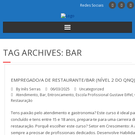
Redes Sociais
Início
TAG ARCHIVES:
BAR
Institucional
A Escola
EMPREGADO/A DE RESTAURANTE/BAR (NÍVEL 2 DO QNQ
Cursos
By
Inês Serras
06/03/2025
Uncategorized
Atendimento
,
Bar
,
Entroncamento
,
Escola Profissional Gustave Eiffel
,
Alunos
Restauração
Tens paixão pelo atendimento e gastronomia? Este curso é ideal para
INSCRIÇÕES
concluído e tens entre 15 e 18 anos, prepara-te para uma carreira 
restauração. Porquê escolher este curso? Setor em Crescimento: A
Contactos
sempre a precisar de profissionais dedicados. Desenvolve Habilidade