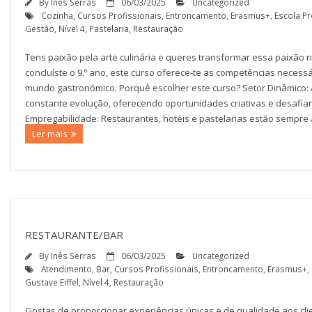
By
Inês Serras
06/03/2025
Uncategorized
Cozinha
,
Cursos Profissionais
,
Entroncamento
,
Erasmus+
,
Escola Pr
Gestão
,
Nível 4
,
Pastelaria
,
Restauração
Tens paixão pela arte culinária e queres transformar essa paixão 
concluíste o 9.º ano, este curso oferece-te as competências necessá
mundo gastronómico. Porquê escolher este curso? Setor Dinâmico:
constante evolução, oferecendo oportunidades criativas e desafian
Empregabilidade: Restaurantes, hotéis e pastelarias estão sempre à 
Ler mais
RESTAURANTE/BAR
By
Inês Serras
06/03/2025
Uncategorized
Atendimento
,
Bar
,
Cursos Profissionais
,
Entroncamento
,
Erasmus+
,
Gustave Eiffel
,
Nível 4
,
Restauração
Gostas de proporcionar experiências únicas e de qualidade aos clie