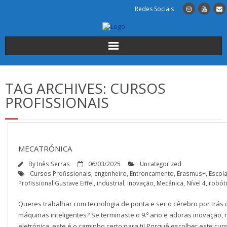
Redes Sociais
Início
TAG ARCHIVES:
CURSOS
Institucional
PROFISSIONAIS
A Escola
Cursos
MECATRÓNICA
By
Inês Serras
06/03/2025
Uncategorized
Alunos
Cursos Profissionais
,
engenheiro
,
Entroncamento
,
Erasmus+
,
Escol
Profissional Gustave Eiffel
,
industrial
,
inovação
,
Mecânica
,
Nível 4
,
robót
INSCRIÇÕES
Queres trabalhar com tecnologia de ponta e ser o cérebro por trás
máquinas inteligentes? Se terminaste o 9.º ano e adoras inovação, 
Contactos
eletrónica, este é o caminho certo para ti! Porquê escolher este curs