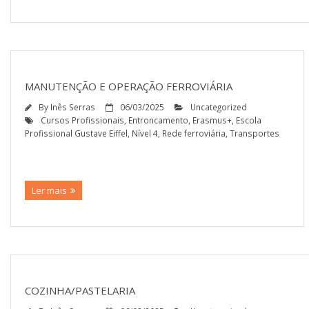
MANUTENÇÃO E OPERAÇÃO FERROVIÁRIA
By
Inês Serras
06/03/2025
Uncategorized
Cursos Profissionais
,
Entroncamento
,
Erasmus+
,
Escola
Profissional Gustave Eiffel
,
Nível 4
,
Rede ferroviária
,
Transportes
Ler mais
COZINHA/PASTELARIA