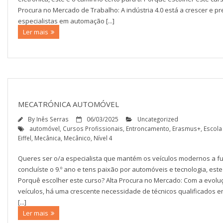
Procura no Mercado de Trabalho: A indústria 4.0 está a crescer e pr
especialistas em automação [...]
Ler mais
MECATRÓNICA AUTOMÓVEL
By
Inês Serras
06/03/2025
Uncategorized
automóvel
,
Cursos Profissionais
,
Entroncamento
,
Erasmus+
,
Escola
Eiffel
,
Mecânica
,
Mecânico
,
Nível 4
Queres ser o/a especialista que mantém os veículos modernos a fu
concluíste o 9.º ano e tens paixão por automóveis e tecnologia, este 
Porquê escolher este curso? Alta Procura no Mercado: Com a evolu
veículos, há uma crescente necessidade de técnicos qualificados 
[...]
Ler mais