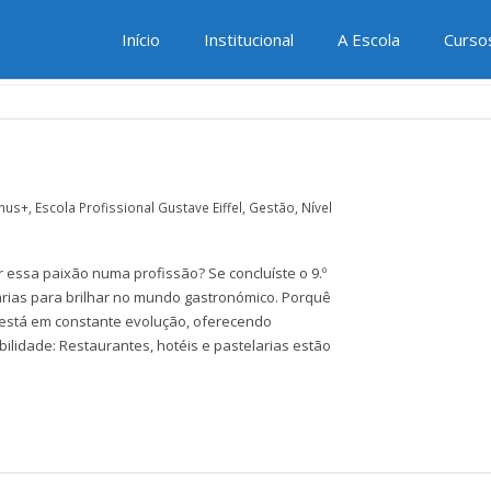
IA
Início
Institucional
A Escola
Curso
mus+
,
Escola Profissional Gustave Eiffel
,
Gestão
,
Nível
r essa paixão numa profissão? Se concluíste o 9.º
árias para brilhar no mundo gastronómico. Porquê
 está em constante evolução, oferecendo
bilidade: Restaurantes, hotéis e pastelarias estão