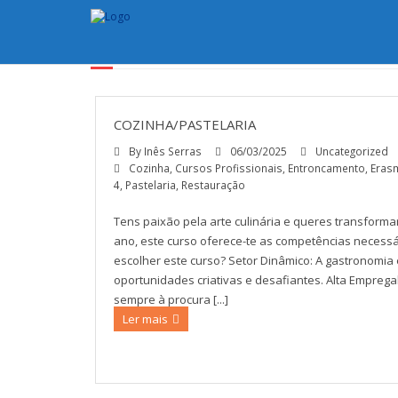
TAG ARCHIVES:
PASTELAR
COZINHA/PASTELARIA
By
Inês Serras
06/03/2025
Uncategorized
Cozinha
,
Cursos Profissionais
,
Entroncamento
,
Eras
4
,
Pastelaria
,
Restauração
Tens paixão pela arte culinária e queres transforma
ano, este curso oferece-te as competências necess
escolher este curso? Setor Dinâmico: A gastronomia
oportunidades criativas e desafiantes. Alta Emprega
sempre à procura [...]
Ler mais