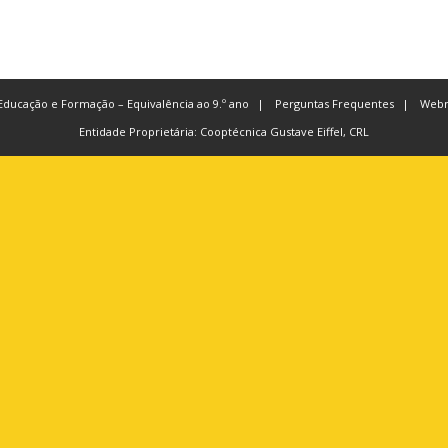
Educação e Formação – Equivalência ao 9.º ano
Perguntas Frequentes
Webm
Entidade Proprietária: Cooptécnica Gustave Eiffel, CRL