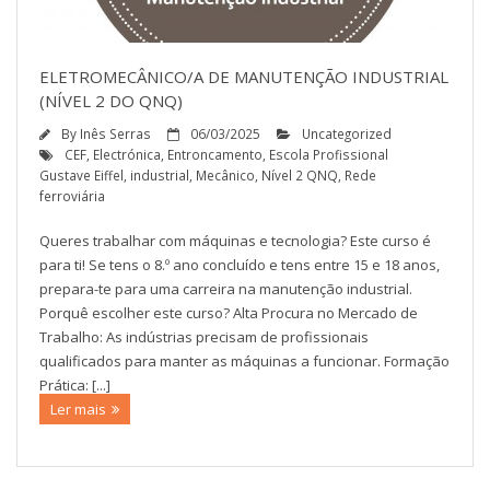
Contactos
ELETROMECÂNICO/A DE MANUTENÇÃO INDUSTRIAL
(NÍVEL 2 DO QNQ)
By
Inês Serras
06/03/2025
Uncategorized
CEF
,
Electrónica
,
Entroncamento
,
Escola Profissional
Gustave Eiffel
,
industrial
,
Mecânico
,
Nível 2 QNQ
,
Rede
ferroviária
Queres trabalhar com máquinas e tecnologia? Este curso é
para ti! Se tens o 8.º ano concluído e tens entre 15 e 18 anos,
prepara-te para uma carreira na manutenção industrial.
Porquê escolher este curso? Alta Procura no Mercado de
Trabalho: As indústrias precisam de profissionais
qualificados para manter as máquinas a funcionar. Formação
Prática: [...]
Ler mais