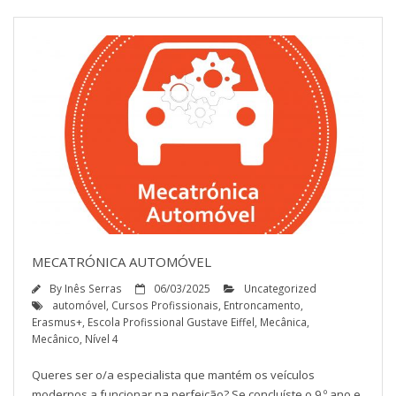
MECATRÓNICA AUTOMÓVEL
By
Inês Serras
06/03/2025
Uncategorized
automóvel
,
Cursos Profissionais
,
Entroncamento
,
Erasmus+
,
Escola Profissional Gustave Eiffel
,
Mecânica
,
Mecânico
,
Nível 4
Queres ser o/a especialista que mantém os veículos
modernos a funcionar na perfeição? Se concluíste o 9.º ano e