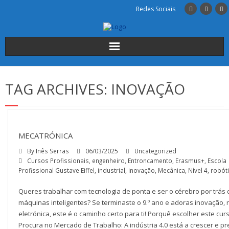
Redes Sociais
Início
TAG ARCHIVES:
INOVAÇÃO
Institucional
A Escola
MECATRÓNICA
Cursos
By
Inês Serras
06/03/2025
Uncategorized
Cursos Profissionais
,
engenheiro
,
Entroncamento
,
Erasmus+
,
Escola
Alunos
Profissional Gustave Eiffel
,
industrial
,
inovação
,
Mecânica
,
Nível 4
,
robót
Queres trabalhar com tecnologia de ponta e ser o cérebro por trás
INSCRIÇÕES
máquinas inteligentes? Se terminaste o 9.º ano e adoras inovação, 
eletrónica, este é o caminho certo para ti! Porquê escolher este curs
Contactos
Procura no Mercado de Trabalho: A indústria 4.0 está a crescer e pr