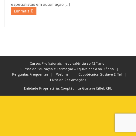
especialistas em automação [...]
Ler mais
Cursos Profissionais – equivalência ao 12.º ano
Cursos de Educação e Formação – Equivalência ao 9.º ano
Perguntas Frequentes
Webmail
Cooptécnica Gustave Eiffel
Livro de Reclamações
Entidade Proprietária: Cooptécnica Gustave Eiffel, CRL