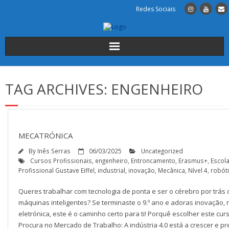
Redes Sociais
Início
TAG ARCHIVES:
ENGENHEIRO
Institucional
A Escola
MECATRÓNICA
Cursos
By
Inês Serras
06/03/2025
Uncategorized
Cursos Profissionais
,
engenheiro
,
Entroncamento
,
Erasmus+
,
Escol
Alunos
Profissional Gustave Eiffel
,
industrial
,
inovação
,
Mecânica
,
Nível 4
,
robót
Queres trabalhar com tecnologia de ponta e ser o cérebro por trás
INSCRIÇÕES
máquinas inteligentes? Se terminaste o 9.º ano e adoras inovação, 
eletrónica, este é o caminho certo para ti! Porquê escolher este curs
Contactos
Procura no Mercado de Trabalho: A indústria 4.0 está a crescer e pr