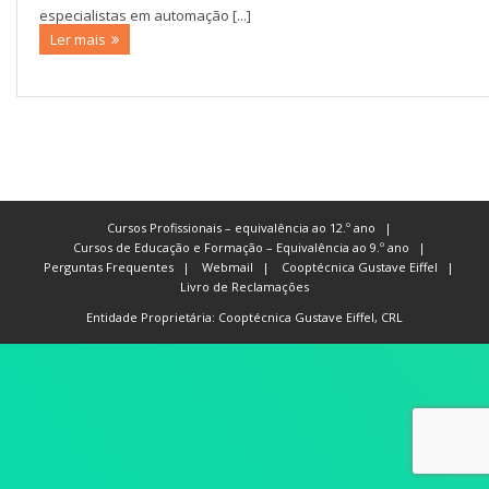
especialistas em automação [...]
Ler mais
Cursos Profissionais – equivalência ao 12.º ano
Cursos de Educação e Formação – Equivalência ao 9.º ano
Perguntas Frequentes
Webmail
Cooptécnica Gustave Eiffel
Livro de Reclamações
Entidade Proprietária: Cooptécnica Gustave Eiffel, CRL